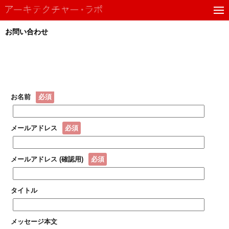
お問い合わせ
casinos not registered with gamban
casino bitcoin
best payout online casino uk
new casino sites accepting paypal
best pay n play casinos
お名前
必須
メールアドレス
必須
メールアドレス (確認用)
必須
タイトル
メッセージ本文