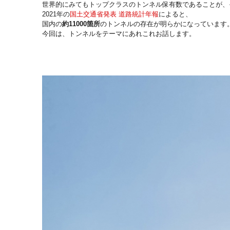
世界的にみてもトップクラスのトンネル保有数であることが、
2021年の
国土交通省発表 道路統計年報
によると、
国内の
約11000箇所
のトンネルの存在が明らかになっています
今回は、トンネルをテーマにあれこれお話します。