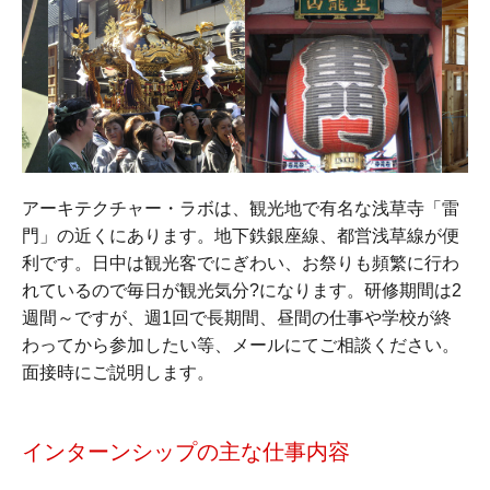
アーキテクチャー・ラボは、観光地で有名な浅草寺「雷
門」の近くにあります。地下鉄銀座線、都営浅草線が便
利です。日中は観光客でにぎわい、お祭りも頻繁に行わ
れているので毎日が観光気分?になります。研修期間は2
週間～ですが、週1回で長期間、昼間の仕事や学校が終
わってから参加したい等、メールにてご相談ください。
面接時にご説明します。
インターンシップの主な仕事内容