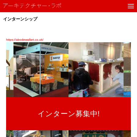
インターンシップ
https://abodewallart.co.uk/
is harry casino legit
non gamstop casinos paypal
online casino credit card
casino instant withdrawal
crypto
crypto casinos
casinos canada
top bitcoin casinos
skrill casino uk
non uk casinos accepting uk
players
paysafecard casino uk
インターン募集中!