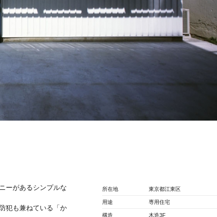
ニーがあるシンプルな
所在地
東京都江東区
用途
専用住宅
防犯も兼ねている「か
構造
木造3F