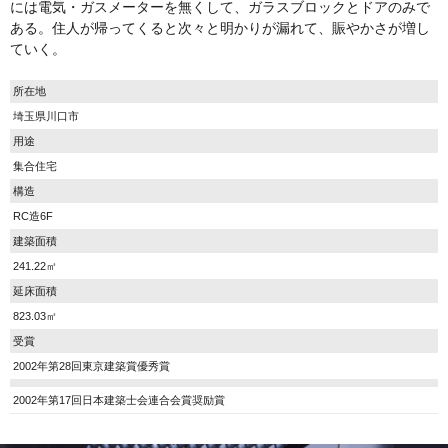
には電気・ガスメーターを無くして、ガラスブロックとドアのみで
ある。住人が帰ってくると次々と明かりが漏れて、賑やかさが増し
ていく。
所在地
埼玉県川口市
用途
集合住宅
構造
RC造6F
建築面積
241.22㎡
延床面積
823.03㎡
受賞
2002年第28回東京建築賞優秀賞
2002年第17回日本建築士会連合会賞奨励賞