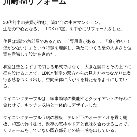
川崎-Mリフォーム
30代前半の夫婦が住む、築14年の中古マンション。
生活の中心となる、「LDK+和室」を中心にリフォームをした。
住戸は1階の角部屋であるため、「専用庭がある」、「窓が多い（=
壁が少ない）」という特徴を理解し、新たにつくる壁の大きさと位
置を意識して設計を進めた。
和室は壁とふすまで閉じる形式ではなく、大きな開口とその上下に
壁を設けることで、LDKと和室の双方からの見え方やつながりに奥
行き感をつくり出し、空間全体に広がりを持たせるようにしてい
る。
ダイニングテーブルは、家事動線の機能性とクライアントの好みに
合わせて、キッチン収納と一体的にデザインした
ダイニングテーブル収納の棚板、テレビ下のオーディオを置く棚
板、和室の飾り棚は、既存の窓枠やドアと色味を合わせることで、
リフォームをしていない既存部分との統一感を出している。