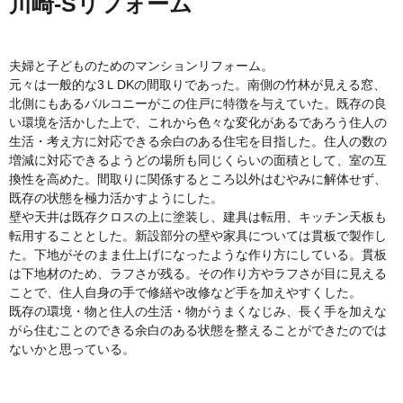
川崎-Sリフォーム
夫婦と子どものためのマンションリフォーム。
元々は一般的な3ＬDKの間取りであった。南側の竹林が見える窓、
北側にもあるバルコニーがこの住戸に特徴を与えていた。既存の良
い環境を活かした上で、これから色々な変化があるであろう住人の
生活・考え方に対応できる余白のある住宅を目指した。住人の数の
増減に対応できるようどの場所も同じくらいの面積として、室の互
換性を高めた。間取りに関係するところ以外はむやみに解体せず、
既存の状態を極力活かすようにした。
壁や天井は既存クロスの上に塗装し、建具は転用、キッチン天板も
転用することとした。新設部分の壁や家具については貫板で製作し
た。下地がそのまま仕上げになったような作り方にしている。貫板
は下地材のため、ラフさが残る。その作り方やラフさが目に見える
ことで、住人自身の手で修繕や改修など手を加えやすくした。
既存の環境・物と住人の生活・物がうまくなじみ、長く手を加えな
がら住むことのできる余白のある状態を整えることができたのでは
ないかと思っている。