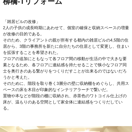
柳橋-Tリフォーム
「雑居ビルの改修」
2人の子供の成長時期にあわせて、個室の確保と収納スペースの増量
が改修の目的である。
そのため、クライアントの親が所有する都内の雑居ビルの4,5階の住
居から、3階の事務所を新たに自分たちの住居として変更し、住まい
を拡張することを希望された。
フロアの追加にともなって各フロア間の移動が生活の中で大きな要
素となるため、各フロアに連結感を持たせることで狭小なフロア同
士を奥行きのある繋がりをつくりだすことが出来るのではないだろ
うかと考えた。
そのために、階段を取り巻く3層分の壁に収納棚をめぐらし、共用ス
ペースの床を木目が印象的なインテリアラーチで繋いだ。
置物や本などが階段の棚に収納され、赤茶色のワトコイル仕上げの
床が、温もりのある空間として家全体に連結感をつくりだしてい
る。