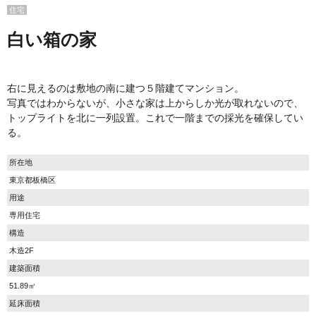
住宅
白い箱の家
右に見えるのは敷地の南に建つ５階建てマンション。
写真ではわからないが、小さな家は上からしか光が取れないので、
トップライトを北に一列設置。これで一階までの採光を確保してい
る。
所在地
東京都板橋区
用途
専用住宅
構造
木造2F
建築面積
51.89㎡
延床面積