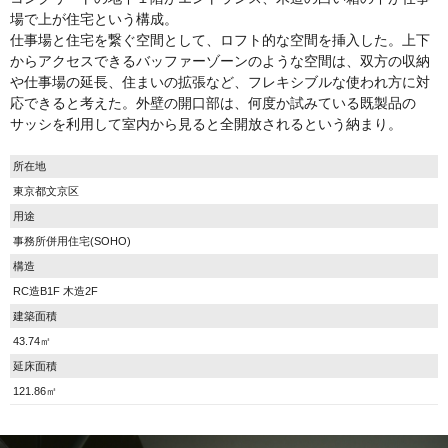
場で上が住宅という構成。
仕事場と住宅を繋ぐ空間として、ロフト的な空間を挿入した。上下
からアクセスできるバッファーゾーンのような空間は、双方の収納
や仕事場の延長、住まいの拡張など、フレキシブルな使われ方に対
応できると考えた。外壁の開口部は、何度か試みている既製品の
サッシを利用して室内から見ると全開放されるという納まり。
所在地
東京都文京区
用途
事務所併用住宅(SOHO)
構造
RC造B1F 木造2F
建築面積
43.74㎡
延床面積
121.86㎡