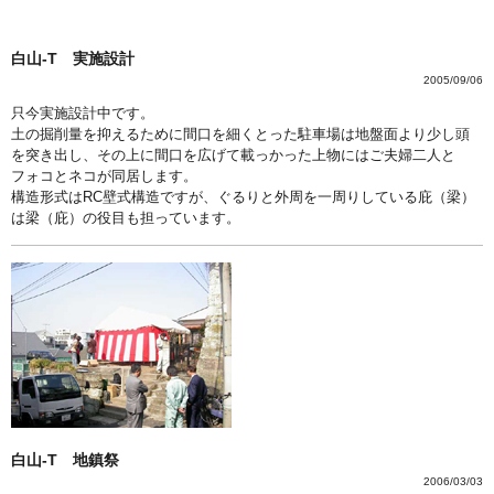
白山-T 実施設計
2005/09/06
只今実施設計中です。
土の掘削量を抑えるために間口を細くとった駐車場は地盤面より少し頭
を突き出し、その上に間口を広げて載っかった上物にはご夫婦二人と
フォコとネコが同居します。
構造形式はRC壁式構造ですが、ぐるりと外周を一周りしている庇（梁）
は梁（庇）の役目も担っています。
白山-T 地鎮祭
2006/03/03