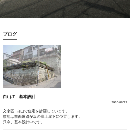
ブログ
白山-T 基本設計
2005/06/23
文京区−白山で住宅を計画しています。
敷地は前面道路が坂の崖上崖下に位置します。
只今、基本設計中です。