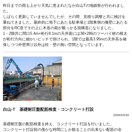
昨日までの雨も上がり天気に恵まれたなか白山Tの地鎮祭が行われまし
た。
しばらく更新していませんでしたが、その間、見積り調整と共に検討を
重ねてきました。最終的に地下にあたる駐車場と1階東側の擁壁にあたる
部分をRC造でその上に木造の箱が載っかる混構造になりました。
1・2階共に間口5.4m×桁行8.1mの天井面には38×286のツーバイ材の根太
が桁行方向に細かいピッチで掛けられ、1階では最高3.95mの天井高を確
保しつつ外壁周り以外は柱・壁の無い空間となっています。
白山-T 基礎耐圧盤配筋検査・コンクリート打設
2006/03/30
基礎耐圧盤の配筋検査を終え、コンクリート打設を行いました。
コンクリート打設前の僅かな時間にしか観ることの出来ない配筋の全