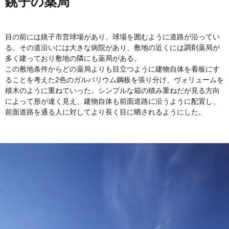
銚子の薬局
目の前には銚子市営球場があり、球場を囲むように道路が沿ってい
る。その道沿いには大きな病院があり、敷地の近くには調剤薬局が
多く建っており敷地の隣にも薬局がある。
この敷地条件からどの薬局よりも目立つように建物自体を看板にす
ることを考えた2色のガルバリウム鋼板を張り分け、ヴォリュームを
積木のように重ねていった。シンプルな箱の積み重ねだが見る方向
によって形が違く見え、建物自体も前面道路に沿うように配置し、
前面道路を通る人に対してより長く目に晒されるようにした。