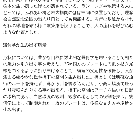
樹木の生い茂った緑地が残されている。ランニングや散策する人に
とっては、ふれあい橋と柏大橋間のほぼ中間に位置しており、理窓
会自然記念公園の出入り口としても機能する。両岸の歩道からそれ
ぞれの緑地を結ぶ様に散策路を設けることで、人の流れを呼び込む
ような配置とした。
幾何学が生み出す風景
形状については、豊かな自然に対比的な幾何学を用いることで相互
の魅力を引き出す事を考えた。25m四方のプレートに円弧を描き尾
根をつくるように折り曲げることで、構造の安定性を確保し、人が
集まる緩やかな丘や橋下の空間を生み出した。橋としては明確な通
行のルートを持たず、縁から川を覗き込んだり、小高い場所で座っ
たり寝転んだりする事が出来る。橋下の空間はアーチを描いた日影
の場所であり、自然環境の観測、観察の場としての役割を持つ。幾
何学によって制御された一枚のプレートは、多様な見え方や場所を
生み出す。