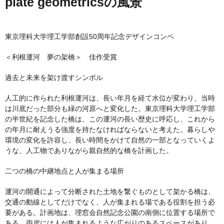
plate geometricsの風景
東京理科大学理工学部創設50周年記念デザインコンペ
＜利根運河 夢の架橋＞ 佳作受賞
過去と未来を架け渡すシンボル
人工的に作られた利根運河は、長い年月を経て水位が変わり、当時
は川底だった部分も緑の河原へと変化した。東京理科大学理工学部
の半世紀を記念した橋は、この運河の長い歴史に呼応し、これから
の年月に耐えうる強度を持たなければならないと考えた。暮らしや
環境の変化を許容し、長い時間をかけて自然の一部となっていくよ
うな、人工物でありながら親自然的な橋を計画した。
二つの橋の中継地点と人が集まる場所
運河の開通によって分断された土地を繋ぐものとして架かる橋は、
交通の動線としてだけでなく、人が集まれる場である役割を担う必
要がある。計画地は、理窓会自然記念公園の南側に位置する場所で
ある。両岸には人が集まれるような広がりのあるスペースがあり、