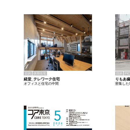
目的
併用住宅
目的
PI
経堂_テレワーク住宅
りもあ
オフィスと住宅の中間
密集した