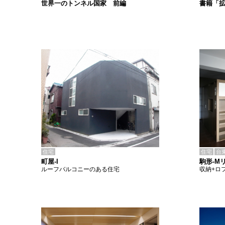
書籍「
世界一のトンネル国家 前編
住宅
住宅
台
町屋-I
駒形-M
ルーフバルコニーのある住宅
収納+ロ