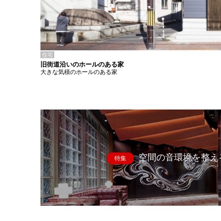
住宅
旧街道沿いのホールのある家
大きな気積のホールのある家
空間の音環境を整え
特集