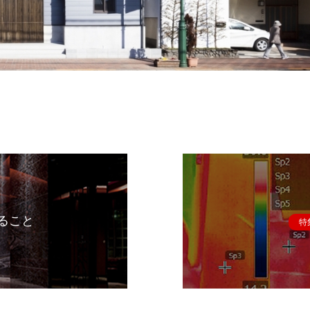
ること
特