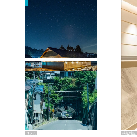
掲載雑誌・書籍
『街歩き研修「アールデコとモダニズ
ム、和風バロック」』のレポート記事が
掲載
掲載雑誌
コラム