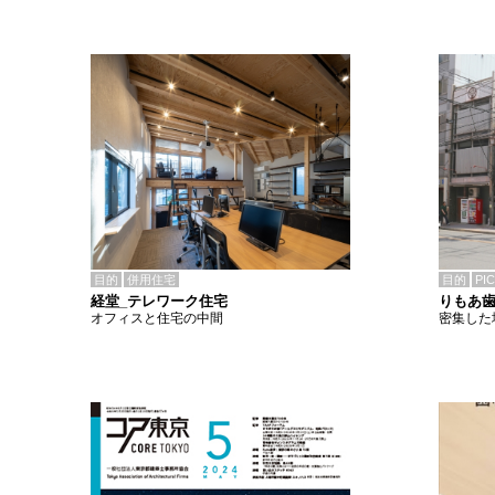
目的
併用住宅
目的
PI
経堂_テレワーク住宅
りもあ
オフィスと住宅の中間
密集した