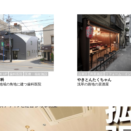
CK UP
歯科医院
医療・福祉施設
台東区
商業施設
リフォーム・イン
歯科
やきとんたくちゃん
地域の角地に建つ歯科医院
浅草の路地の居酒屋