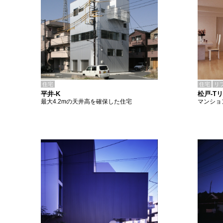
住宅
住宅
リ
平井-K
松戸-T
最大4.2mの天井高を確保した住宅
マンショ