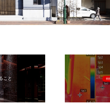
ること
特