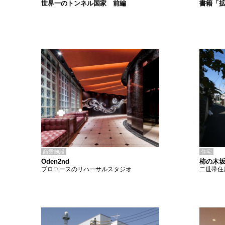
書籍「
世界一のトンネル国家 前編
商業施設
住宅
Oden2nd
柿の木坂
プロユースのリハーサルスタジオ
二世帯住