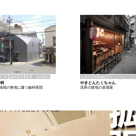
CK UP
歯科医院
医療・福祉施設
台東区
商業施設
リフォーム・イン
歯科
やきとんたくちゃん
地域の角地に建つ歯科医院
浅草の路地の居酒屋