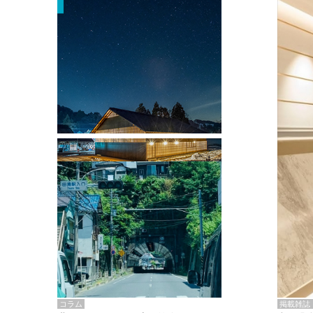
掲載雑誌・書籍
『街歩き研修「アールデコとモダニズ
ム、和風バロック」』のレポート記事が
掲載
掲載雑誌
コラム