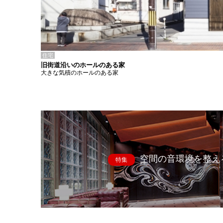
住宅
旧街道沿いのホールのある家
大きな気積のホールのある家
空間の音環境を整え
特集