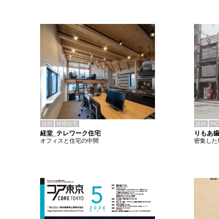
目的
併用住宅
目的
PI
経堂_テレワーク住宅
りもあ
オフィスと住宅の中間
密集した