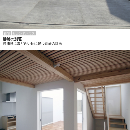
住宅
セカンドハウス
勝浦の別荘
勝浦湾にほど近い丘に建つ別荘の計画