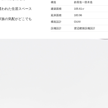
構造
鉄骨造一部木造
覆われた住居スペース
建築面積
105.61㎡
延床面積
183.96
家族の気配がどこでも
構造設計
OUVI
設備設計
渡辺建築設備設計