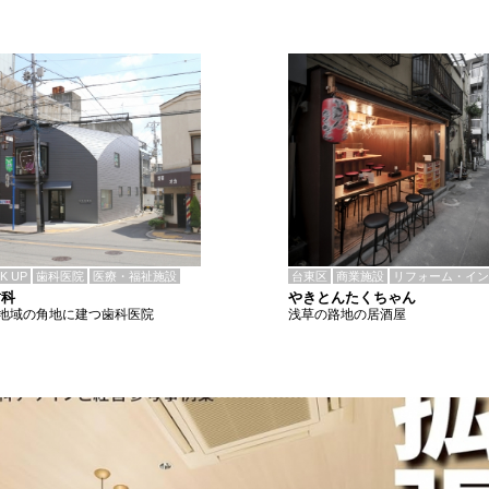
CK UP
歯科医院
医療・福祉施設
台東区
商業施設
リフォーム・イン
歯科
やきとんたくちゃん
地域の角地に建つ歯科医院
浅草の路地の居酒屋