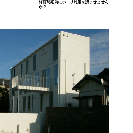
梅雨時期前にホコリ対策を済ませません
か？