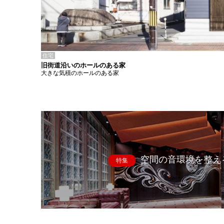
住宅
旧街道沿いのホールのある家
大きな気積のホールのある家
空間の音環境を整え
特集