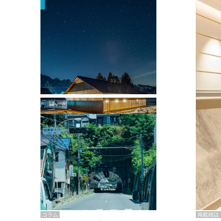
掲載雑誌・書籍
『街歩き研修「アールデコとモダニズ
ム、和風バロック」』のレポート記事が
掲載
掲載雑誌
コラム