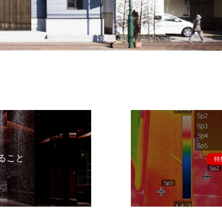
ること
特