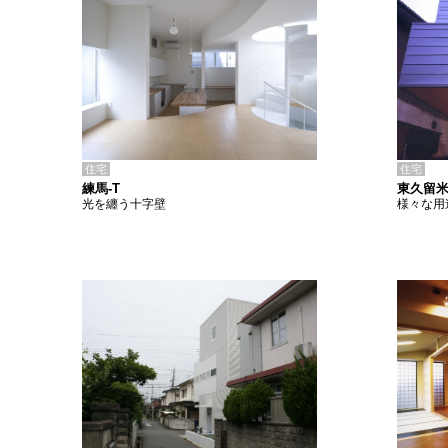
住宅
住宅
練馬-T
東久留米
光を纏う十字壁
様々な用