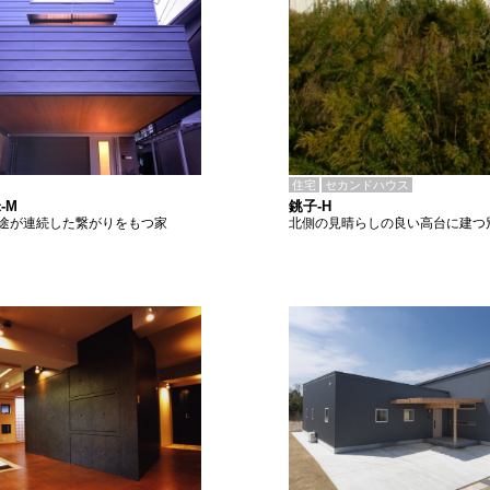
住宅
セカンドハウス
銚子-H
-M
北側の見晴らしの良い高台に建つ
途が連続した繋がりをもつ家