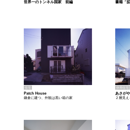
書籍「
世界一のトンネル国家 前編
住宅
併用住宅
Patch House
あさがや
鎌倉に建つ、外観は黒い箱の家
２層見え