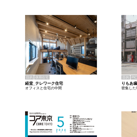
目的
併用住宅
目的
PI
経堂_テレワーク住宅
りもあ
オフィスと住宅の中間
密集した