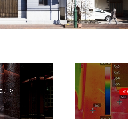
ること
特