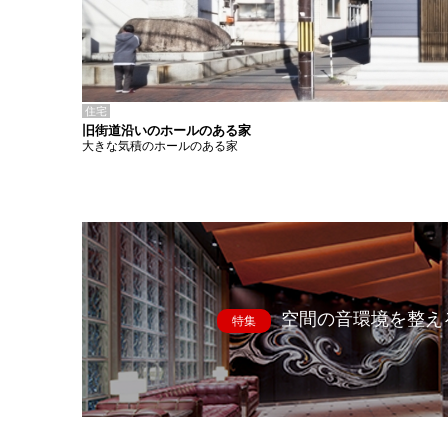
住宅
旧街道沿いのホールのある家
大きな気積のホールのある家
空間の音環境を整え
特集