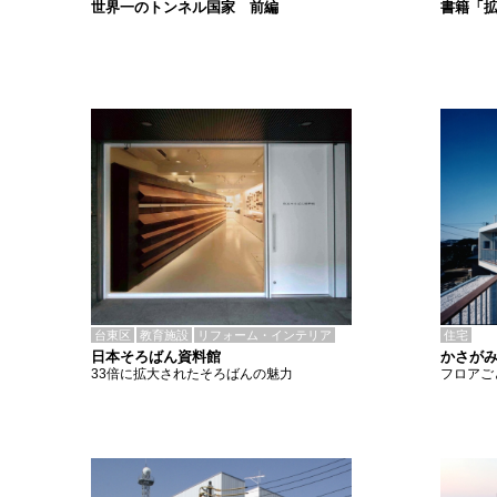
書籍「
世界一のトンネル国家 前編
台東区
教育施設
リフォーム・インテリア
住宅
日本そろばん資料館
かさがみ
33倍に拡大されたそろばんの魅力
フロアご