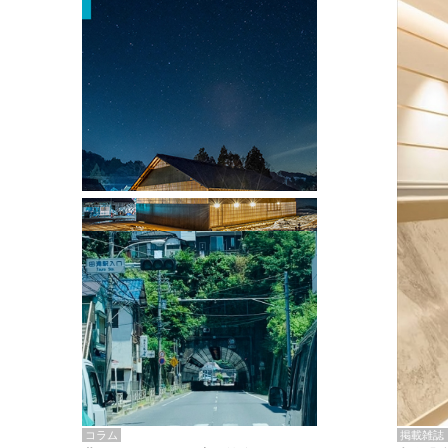
掲載雑誌・書籍
『街歩き研修「アールデコとモダニズ
ム、和風バロック」』のレポート記事が
掲載
掲載雑誌
コラム