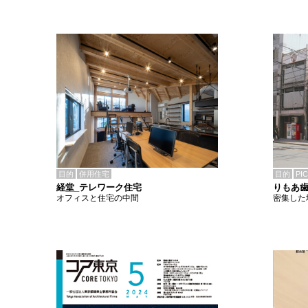
目的
併用住宅
目的
PI
経堂_テレワーク住宅
りもあ
オフィスと住宅の中間
密集した