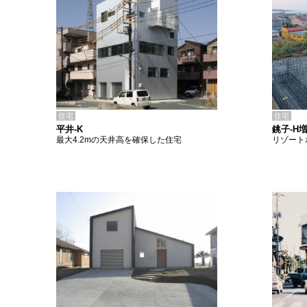
住宅
住宅
平井-K
銚子-H
最大4.2mの天井高を確保した住宅
リゾート