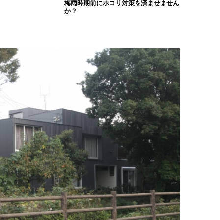
梅雨時期前にホコリ対策を済ませません
か？