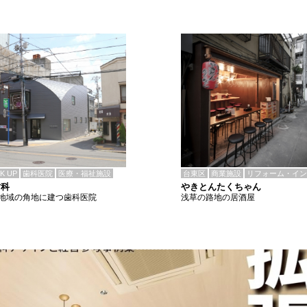
CK UP
歯科医院
医療・福祉施設
台東区
商業施設
リフォーム・イン
歯科
やきとんたくちゃん
地域の角地に建つ歯科医院
浅草の路地の居酒屋