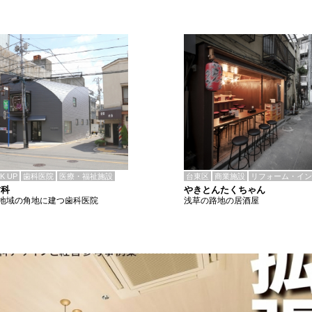
CK UP
歯科医院
医療・福祉施設
台東区
商業施設
リフォーム・イン
歯科
やきとんたくちゃん
地域の角地に建つ歯科医院
浅草の路地の居酒屋