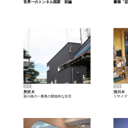
書籍「
世界一のトンネル国家 前編
住宅
住宅
所沢-K
渋川-K
袋小路の一番奥の開放的な住宅
リサイズ