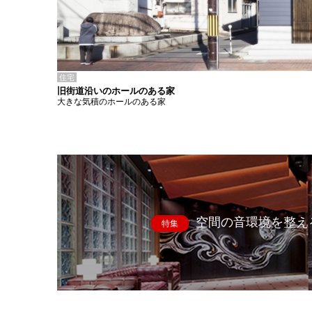
住宅
旧街道沿いのホールのある家
大きな気積のホールのある家
空間の音環境を整え
特集