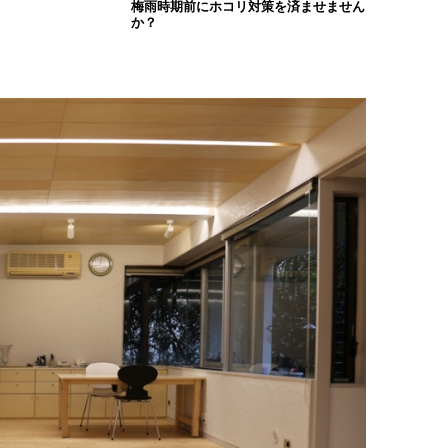
梅雨時期前にホコリ対策を済ませません
か？