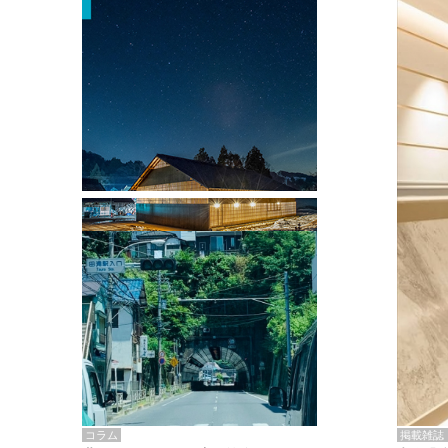
掲載雑誌・書籍
『街歩き研修「アールデコとモダニズ
ム、和風バロック」』のレポート記事が
掲載
掲載雑誌
コラム