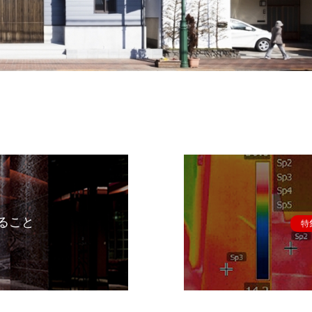
ること
特