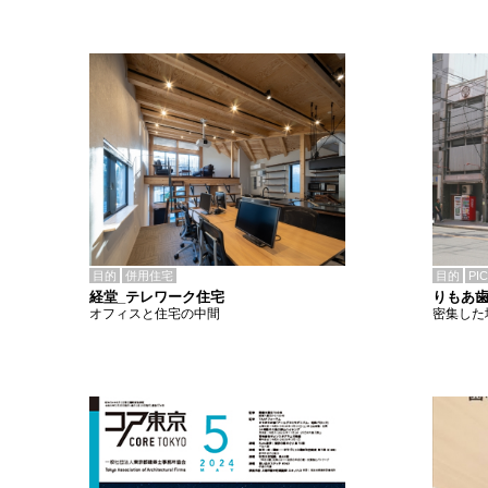
目的
併用住宅
目的
PI
経堂_テレワーク住宅
りもあ
オフィスと住宅の中間
密集した