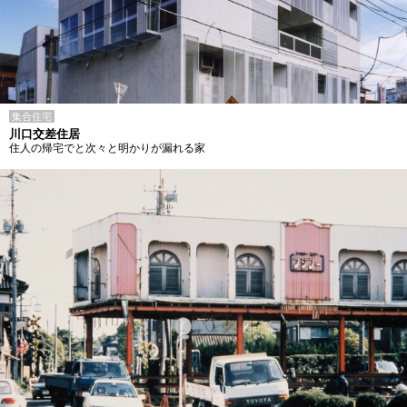
集合住宅
川口交差住居
住人の帰宅でと次々と明かりが漏れる家