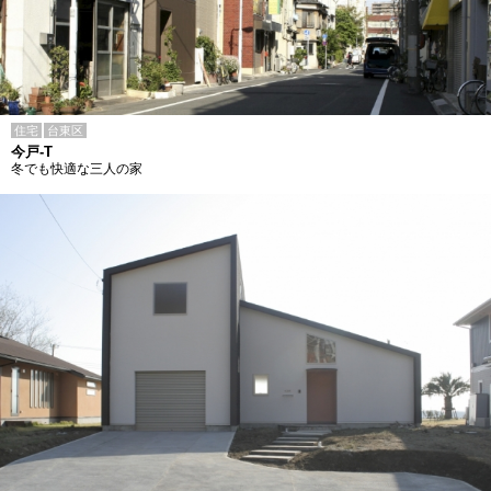
住宅
台東区
今戸-T
冬でも快適な三人の家