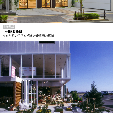
商業施設
中村鞄製作所
左右対称の門型を構えた鞄販売の店舗