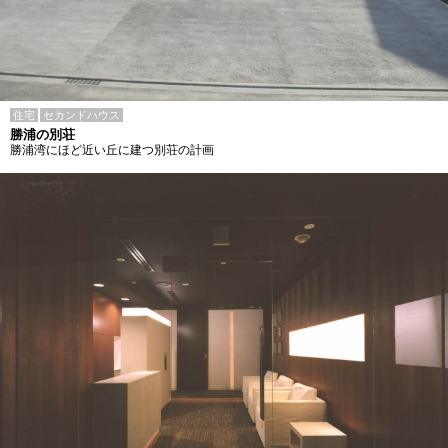
住宅
セカンドハウス
勝浦の別荘
勝浦湾にほど近い丘に建つ別荘の計画