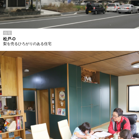
住宅
松戸-O
梨を売るひろがりのある住宅