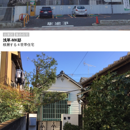
台東区
集合住宅
浅草-MK邸
積層する４世帯住宅