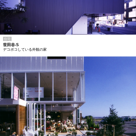
住宅
世田谷-S
デコボコしている外観の家