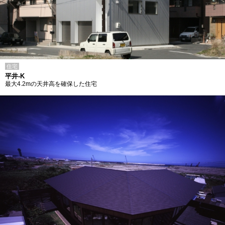
住宅
平井-K
最大4.2mの天井高を確保した住宅