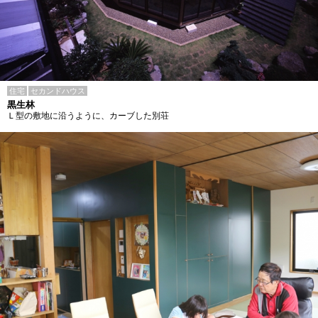
住宅
セカンドハウス
黒生林
Ｌ型の敷地に沿うように、カーブした別荘