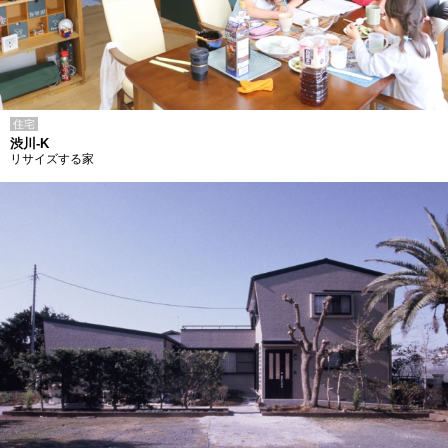
住宅
渋川-K
リサイズする家