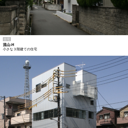
住宅
流山-H
小さな３階建ての住宅