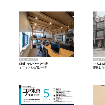
目的
併用住宅
目的
PI
経堂_テレワーク住宅
りもあ
オフィスと住宅の中間
密集した