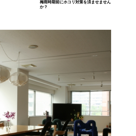
梅雨時期前にホコリ対策を済ませません
か？