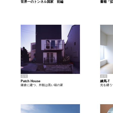
書籍「
世界一のトンネル国家 前編
住宅
住宅
Patch House
練馬-T
鎌倉に建つ、外観は黒い箱の家
光を纏う