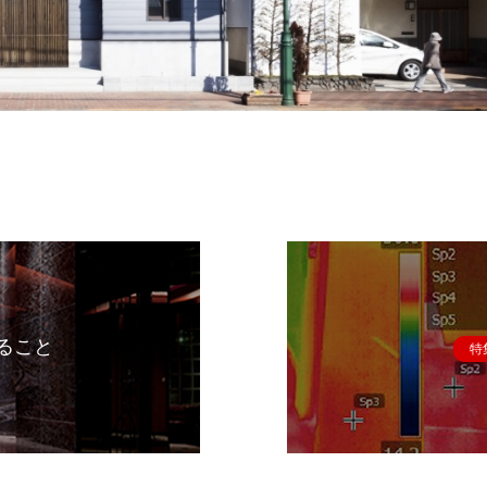
ること
特