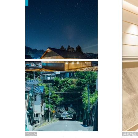
掲載雑誌・書籍
『街歩き研修「アールデコとモダニズ
ム、和風バロック」』のレポート記事が
掲載
掲載雑誌
コラム