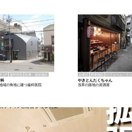
CK UP
歯科医院
医療・福祉施設
台東区
商業施設
リフォーム・イン
歯科
やきとんたくちゃん
地域の角地に建つ歯科医院
浅草の路地の居酒屋