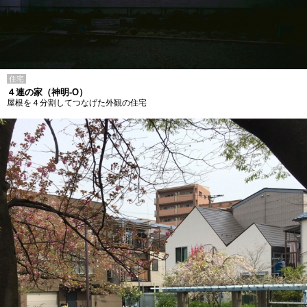
住宅
４連の家（神明-O）
屋根を４分割してつなげた外観の住宅