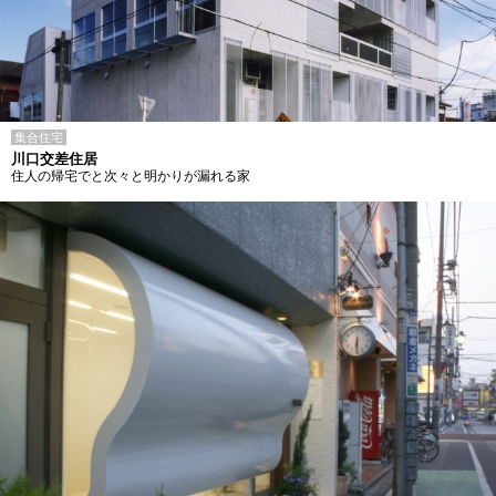
集合住宅
川口交差住居
住人の帰宅でと次々と明かりが漏れる家