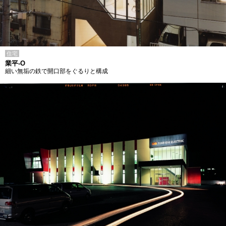
住宅
業平-O
細い無垢の鉄で開口部をぐるりと構成