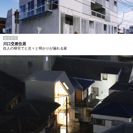
集合住宅
川口交差住居
住人の帰宅でと次々と明かりが漏れる家