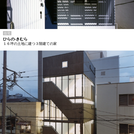
住宅
ひらの-きむら
１６坪の土地に建つ３階建ての家