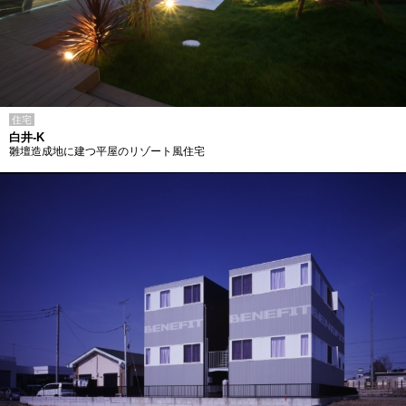
住宅
白井-K
雛壇造成地に建つ平屋のリゾート風住宅