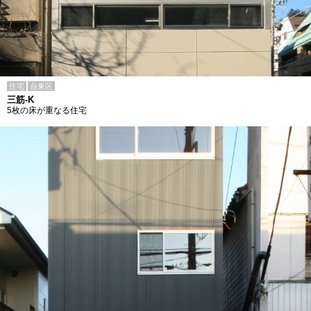
住宅
台東区
三筋-K
5枚の床が重なる住宅