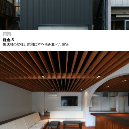
住宅
鎌倉-S
集成材の壁柱と隙間に本を積み並べた住宅