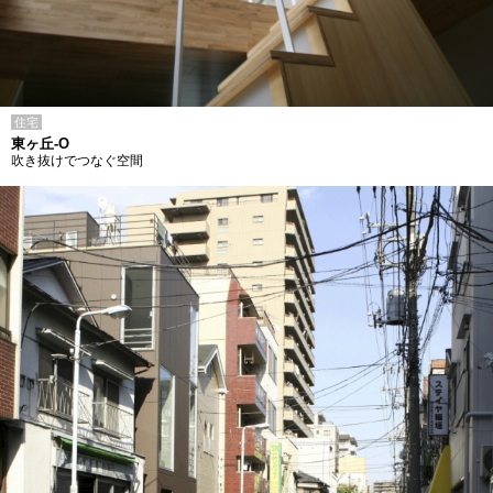
住宅
東ヶ丘-O
吹き抜けでつなぐ空間