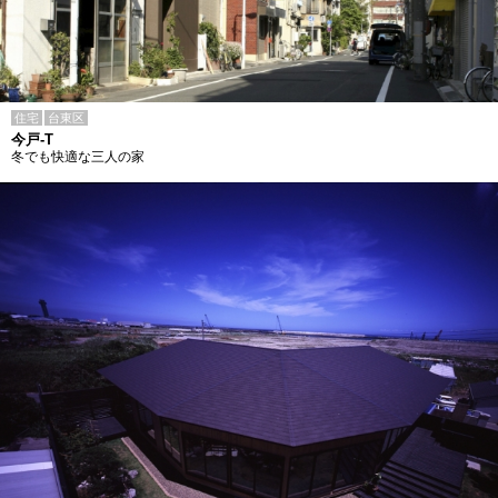
住宅
台東区
今戸-T
冬でも快適な三人の家