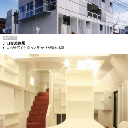
集合住宅
川口交差住居
住人の帰宅でと次々と明かりが漏れる家