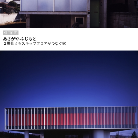
併用住宅
あさがや-ふじもと
２層見えるスキップフロアがつなぐ家