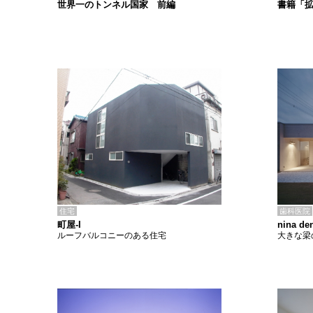
書籍「
世界一のトンネル国家 前編
住宅
歯科医院
町屋-I
nina den
ルーフバルコニーのある住宅
大きな梁