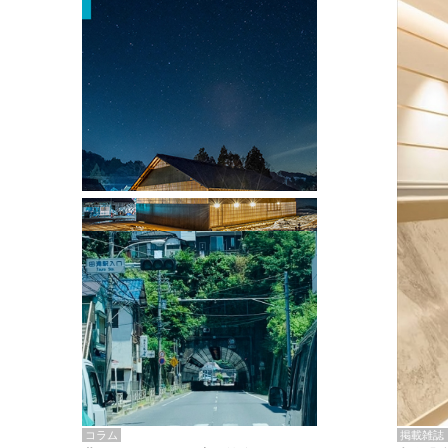
掲載雑誌・書籍
『街歩き研修「アールデコとモダニズ
ム、和風バロック」』のレポート記事が
掲載
掲載雑誌
コラム