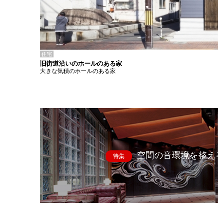
住宅
旧街道沿いのホールのある家
大きな気積のホールのある家
空間の音環境を整え
特集