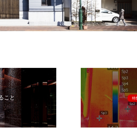
ること
特