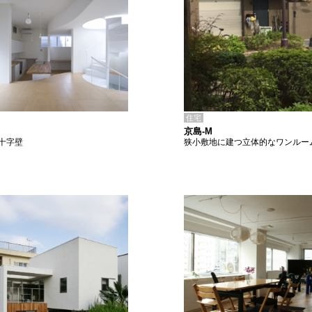
住宅
京島-M
狭小敷地に建つ立体的なワンルー
十字壁