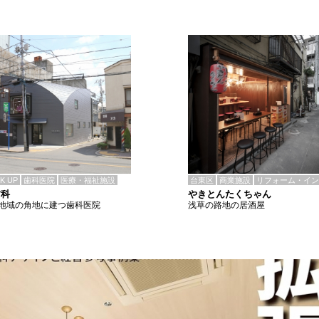
CK UP
歯科医院
医療・福祉施設
台東区
商業施設
リフォーム・イン
歯科
やきとんたくちゃん
地域の角地に建つ歯科医院
浅草の路地の居酒屋