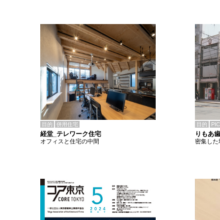
目的
併用住宅
目的
PI
経堂_テレワーク住宅
りもあ
オフィスと住宅の中間
密集した