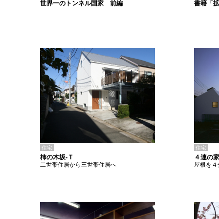
書籍「
世界一のトンネル国家 前編
住宅
住宅
柿の木坂-Ｔ
４連の家
二世帯住居から三世帯住居へ
屋根を４