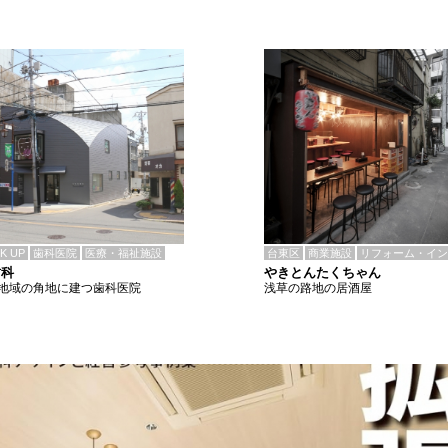
CK UP
歯科医院
医療・福祉施設
台東区
商業施設
リフォーム・イン
歯科
やきとんたくちゃん
地域の角地に建つ歯科医院
浅草の路地の居酒屋