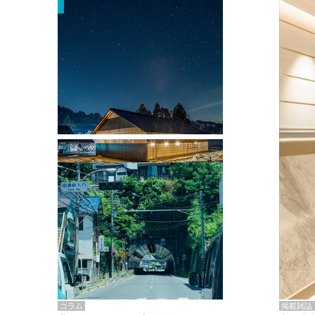
掲載雑誌・書籍
『街歩き研修「アールデコとモダニズ
ム、和風バロック」』のレポート記事が
掲載
掲載雑誌
コラム