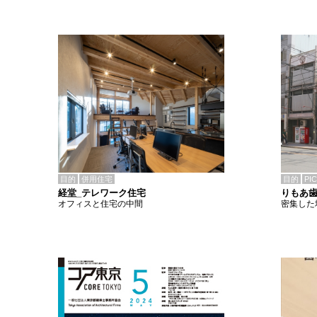
目的
併用住宅
目的
PI
経堂_テレワーク住宅
りもあ
オフィスと住宅の中間
密集した