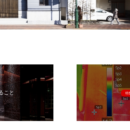
ること
特