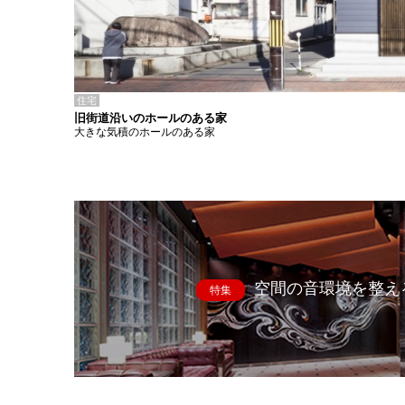
住宅
旧街道沿いのホールのある家
大きな気積のホールのある家
空間の音環境を整え
特集