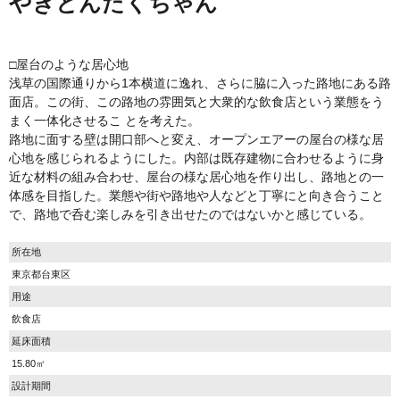
やきとんたくちゃん
□屋台のような居心地
浅草の国際通りから1本横道に逸れ、さらに脇に入った路地にある路
面店。この街、この路地の雰囲気と大衆的な飲食店という業態をう
まく一体化させるこ とを考えた。
路地に面する壁は開口部へと変え、オープンエアーの屋台の様な居
心地を感じられるようにした。内部は既存建物に合わせるように身
近な材料の組み合わせ、屋台の様な居心地を作り出し、路地との一
体感を目指した。業態や街や路地や人などと丁寧にと向き合うこと
で、路地で呑む楽しみを引き出せたのではないかと感じている。
所在地
東京都台東区
用途
飲食店
延床面積
15.80㎡
設計期間