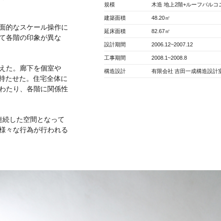
規模
木造 地上2階+ルーフバルコ
建築面積
48.20㎡
面的なスケール操作に
延床面積
82.67㎡
て各階の印象が異な
設計期間
2006.12~2007.12
工事期間
2008.1~2008.8
えた。廊下を個室や
構造設計
有限会社 吉田一成構造設計
を持たせた。住宅全体に
わたり、各階に関係性
連続した空間となって
様々な行為が行われる