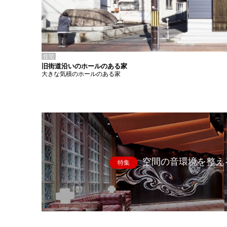
住宅
旧街道沿いのホールのある家
大きな気積のホールのある家
空間の音環境を整え
特集