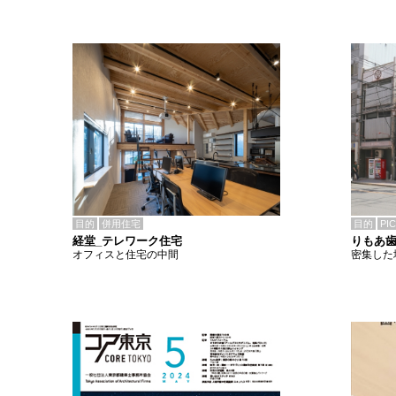
目的
併用住宅
目的
PI
経堂_テレワーク住宅
りもあ
オフィスと住宅の中間
密集した