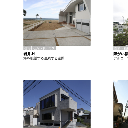
住宅
セカンドハウス
医療・福
岩井-H
障がい福
海を眺望する連続する空間
アルコー