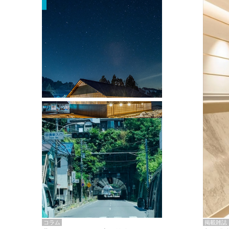
掲載雑誌・書籍
『街歩き研修「アールデコとモダニズ
ム、和風バロック」』のレポート記事が
掲載
掲載雑誌
コラム