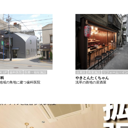
CK UP
歯科医院
医療・福祉施設
台東区
商業施設
リフォーム・イン
歯科
やきとんたくちゃん
地域の角地に建つ歯科医院
浅草の路地の居酒屋