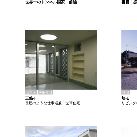
書籍「
世界一のトンネル国家 前編
台東区
併用住宅
住宅
三筋-F
旭-E
長屋のような仕事場兼二世帯住宅
リビング