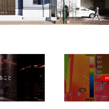
ること
特