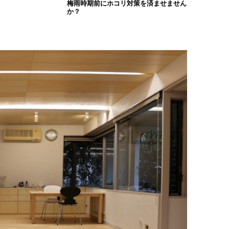
梅雨時期前にホコリ対策を済ませません
か？