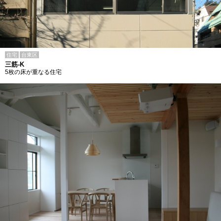
住宅
台東区
三筋-K
5枚の床が重なる住宅