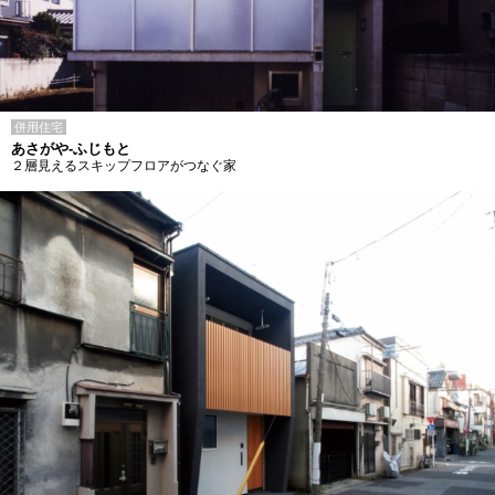
併用住宅
あさがや-ふじもと
２層見えるスキップフロアがつなぐ家