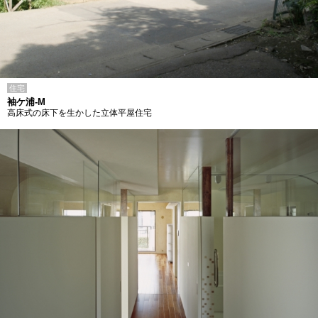
住宅
袖ケ浦-M
高床式の床下を生かした立体平屋住宅