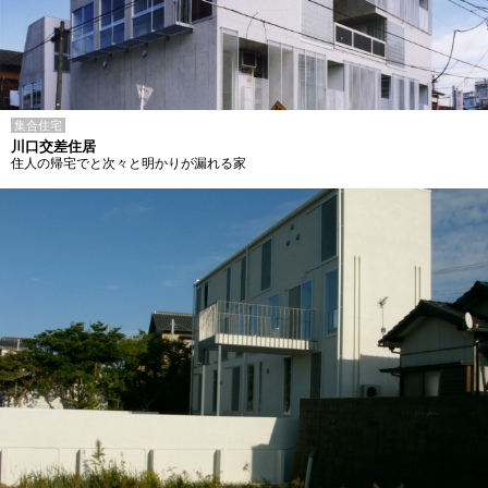
集合住宅
川口交差住居
住人の帰宅でと次々と明かりが漏れる家