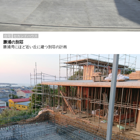
住宅
セカンドハウス
勝浦の別荘
勝浦湾にほど近い丘に建つ別荘の計画