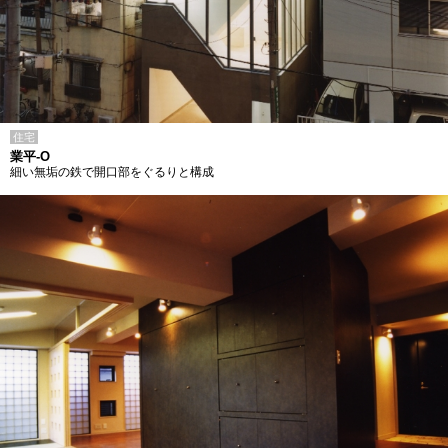
住宅
業平-O
細い無垢の鉄で開口部をぐるりと構成