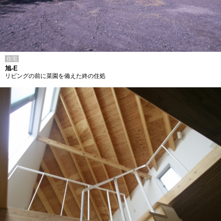
住宅
旭-E
リビングの前に菜園を備えた終の住処