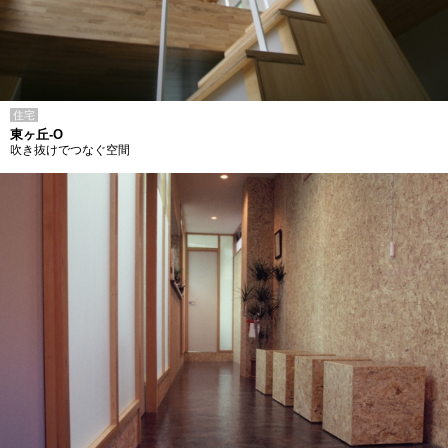
住宅
東ヶ丘-O
吹き抜けでつなぐ空間