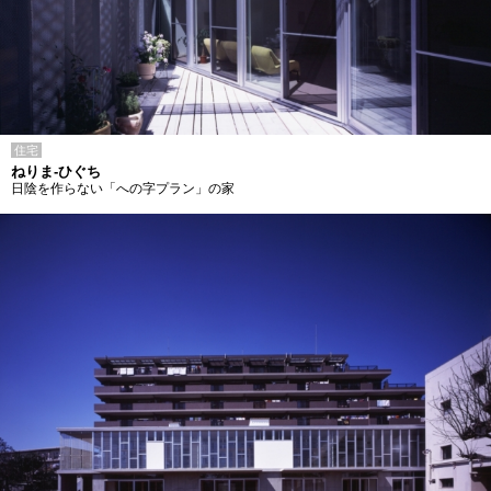
住宅
ねりま-ひぐち
日陰を作らない「への字プラン」の家