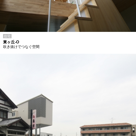
住宅
東ヶ丘-O
吹き抜けでつなぐ空間