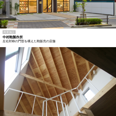
商業施設
中村鞄製作所
左右対称の門型を構えた鞄販売の店舗