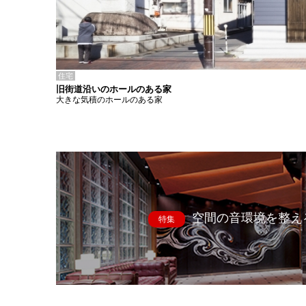
住宅
旧街道沿いのホールのある家
大きな気積のホールのある家
空間の音環境を整え
特集