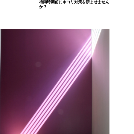
梅雨時期前にホコリ対策を済ませません
か？