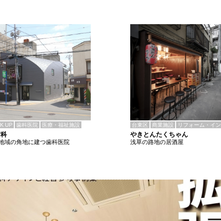
CK UP
歯科医院
医療・福祉施設
台東区
商業施設
リフォーム・イン
歯科
やきとんたくちゃん
地域の角地に建つ歯科医院
浅草の路地の居酒屋