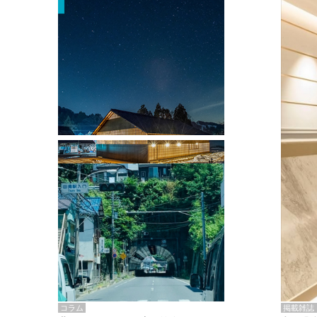
掲載雑誌・書籍
『街歩き研修「アールデコとモダニズ
ム、和風バロック」』のレポート記事が
掲載
掲載雑誌
コラム