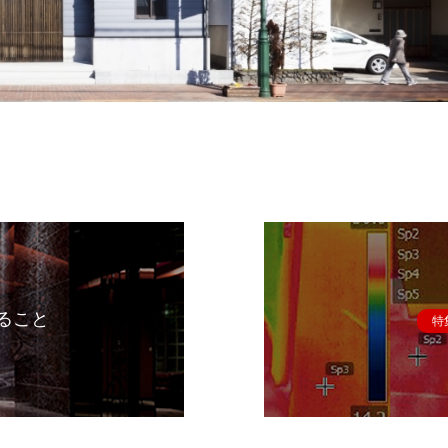
ること
特