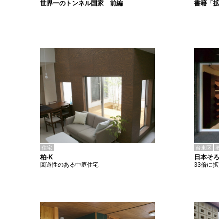
書籍「
世界一のトンネル国家 前編
住宅
台東区
柏-K
日本そ
回遊性のある中庭住宅
33倍に