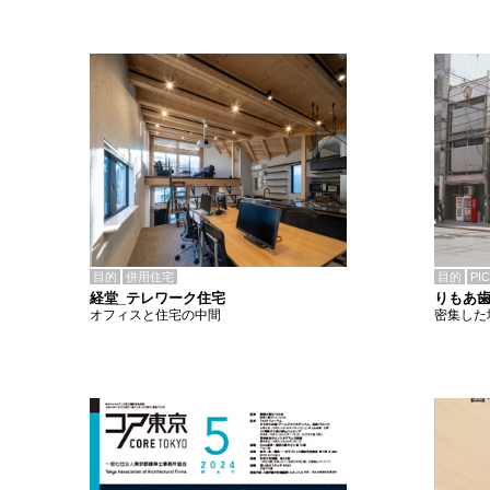
目的
併用住宅
目的
PI
経堂_テレワーク住宅
りもあ
オフィスと住宅の中間
密集した