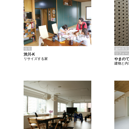
住宅
歯科医院
リフォー
渋川-K
リサイズする家
やまの
建物と内