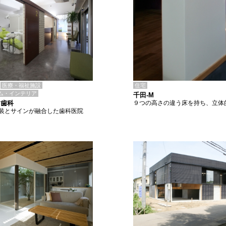
住宅
医療・福祉施設
ム・インテリア
千田-M
９つの高さの違う床を持ち、立体
て歯科
装とサインが融合した歯科医院