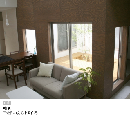
住宅
柏-K
回遊性のある中庭住宅