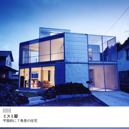
住宅
ミスミ邸
平面的に７角形の住宅