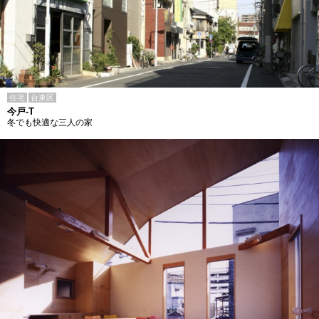
住宅
台東区
今戸-T
冬でも快適な三人の家