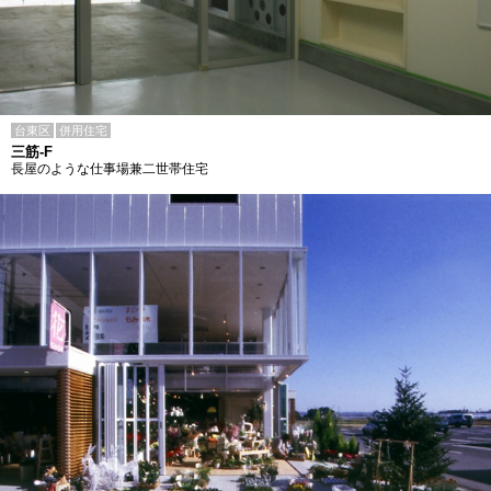
台東区
併用住宅
三筋-F
長屋のような仕事場兼二世帯住宅