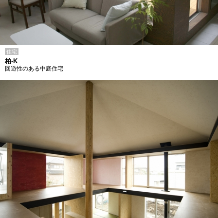
住宅
柏-K
回遊性のある中庭住宅