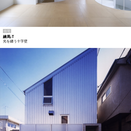
住宅
練馬-T
光を纏う十字壁