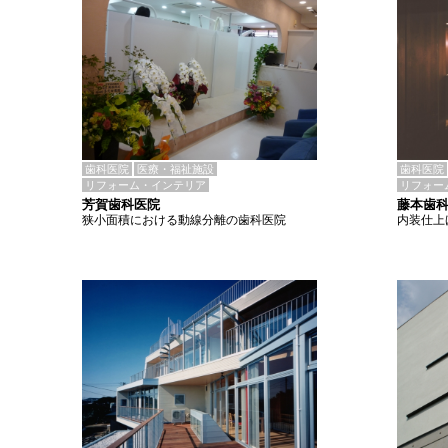
歯科医院
医療・福祉施設
歯科医院
リフォーム・インテリア
リフォー
芳賀歯科医院
藤本歯
狭小面積における動線分離の歯科医院
内装仕上