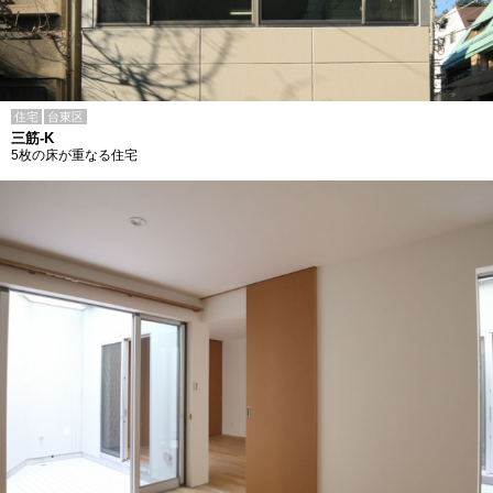
住宅
台東区
三筋-K
5枚の床が重なる住宅