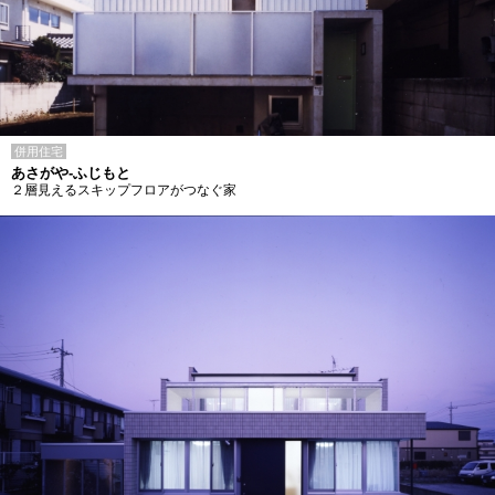
併用住宅
あさがや-ふじもと
２層見えるスキップフロアがつなぐ家