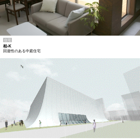
住宅
柏-K
回遊性のある中庭住宅